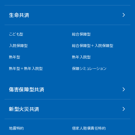
生命共済
こども型
総合保障型
入院保障型
総合保障型＋入院保障型
熟年型
熟年入院型
熟年型＋熟年入院型
保障シミュレーション
傷害保障型共済
新型火災共済
地震特約
借家人賠償責任特約