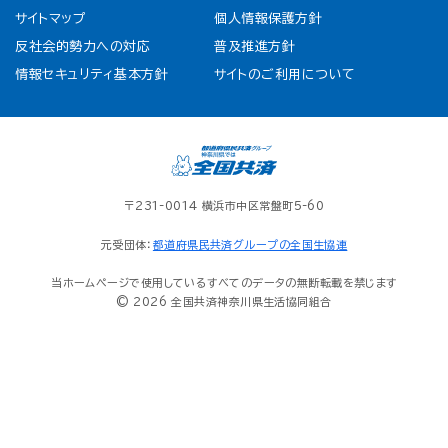
サイトマップ
個人情報保護方針
反社会的勢力への対応
普及推進方針
情報セキュリティ基本方針
サイトのご利用について
〒231-0014 横浜市中区常盤町5-60
元受団体：
都道府県民共済グループの全国生協連
当ホームページで使用しているすべてのデータの無断転載を禁じます
© 2026 全国共済神奈川県生活協同組合